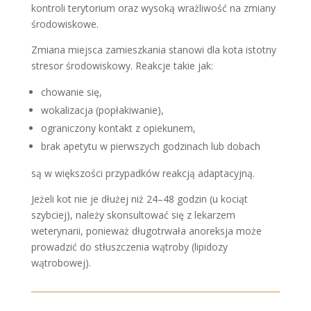
kontroli terytorium oraz wysoką wrażliwość na zmiany
środowiskowe.
Zmiana miejsca zamieszkania stanowi dla kota istotny
stresor środowiskowy. Reakcje takie jak:
chowanie się,
wokalizacja (popłakiwanie),
ograniczony kontakt z opiekunem,
brak apetytu w pierwszych godzinach lub dobach
są w większości przypadków reakcją adaptacyjną.
Jeżeli kot nie je dłużej niż 24–48 godzin (u kociąt
szybciej), należy skonsultować się z lekarzem
weterynarii, ponieważ długotrwała anoreksja może
prowadzić do stłuszczenia wątroby (lipidozy
wątrobowej).