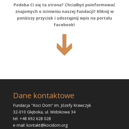
Podoba Ci się ta strona? Chciałbyś poinformować
znajomych o istnieniu naszej Fundacji? Kliknij w
poniższy przycisk i udostępnij wpis na portalu
Facebook!
Dane kontaktowe
Fundacja "Koci Dom” im. Józefy Krawczyk
32-010 Głęboka, ul. Widokowa 34
tel. +48 692 628 028
e-mail: kontakt@kocidom.org