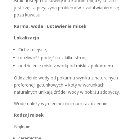
Brak dostępu do kuwety lub konflikt między kotami
jest częstą przyczyną problemów z załatwianiem się
poza kuwetą.
Karma, woda i ustawienie misek
Lokalizacja
Ciche miejsce,
możliwość podejścia z kilku stron,
oddzielenie miski z wodą od miski z pokarmem.
Oddzielenie wody od pokarmu wynika z naturalnych
preferencji gatunkowych – koty w warunkach
naturalnych unikają źródeł wody w pobliżu zdobyczy.
Wodę należy wymieniać minimum raz dziennie.
Rodzaj misek
Najlepiej:
ceramiczne,