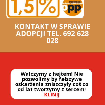
KONTAKT W SPRAWIE
ADOPCJI TEL. 692 628
028
Walczymy z hejtem! Nie
pozwolimy by fałszywe
oskarżenia zniszczyły coś co
od lat tworzymy z sercem!
KLINIJ