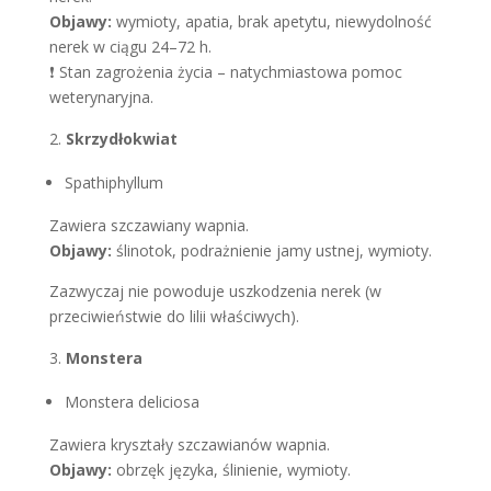
Objawy:
wymioty, apatia, brak apetytu, niewydolność
nerek w ciągu 24–72 h.
❗ Stan zagrożenia życia – natychmiastowa pomoc
weterynaryjna.
Skrzydłokwiat
Spathiphyllum
Zawiera szczawiany wapnia.
Objawy:
ślinotok, podrażnienie jamy ustnej, wymioty.
Zazwyczaj nie powoduje uszkodzenia nerek (w
przeciwieństwie do lilii właściwych).
Monstera
Monstera deliciosa
Zawiera kryształy szczawianów wapnia.
Objawy:
obrzęk języka, ślinienie, wymioty.